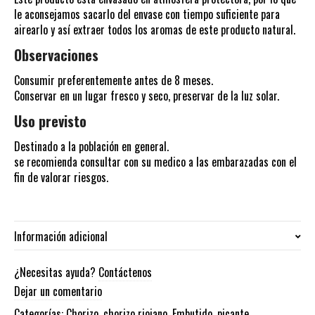
le aconsejamos sacarlo del envase con tiempo suficiente para
airearlo y así extraer todos los aromas de este producto natural.
Observaciones
Consumir preferentemente antes de 8 meses.
Conservar en un lugar fresco y seco, preservar de la luz solar.
Uso previsto
Destinado a la población en general.
se recomienda consultar con su medico a las embarazadas con el
fin de valorar riesgos.
Información adicional
Peso
¿Necesitas ayuda?
Contáctenos
0.260 kg
Dejar un comentario
Peso
250Gr.
Categorías:
Chorizo
,
chorizo riojano
,
Embutido
,
picante