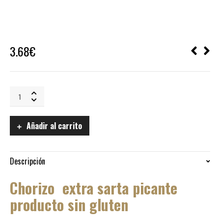
3.68
€
Chorizo
Extra
Sarta
Picante
Añadir al carrito
producto
sin
gluten
quantity
Descripción
Chorizo extra sarta picante
producto sin gluten