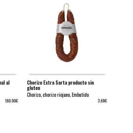
al al
Chorizo Extra Sarta producto sin
gluten
AÑADIR AL CARRITO
Chorizo
,
chorizo riojano
,
Embutido
160.00
€
3.68
€