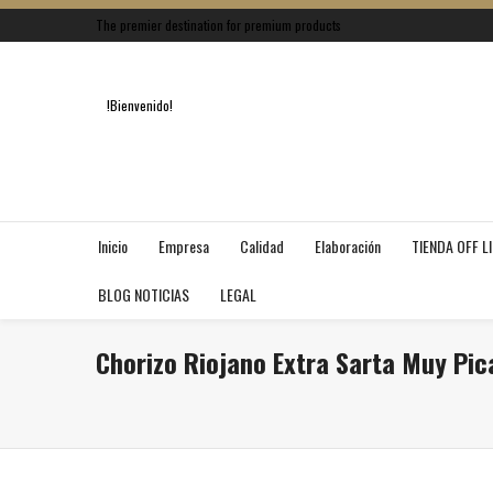
The premier destination for premium products
!Bienvenido!
Inicio
Empresa
Calidad
Elaboración
TIENDA OFF L
BLOG NOTICIAS
LEGAL
Chorizo Riojano Extra Sarta Muy Pic