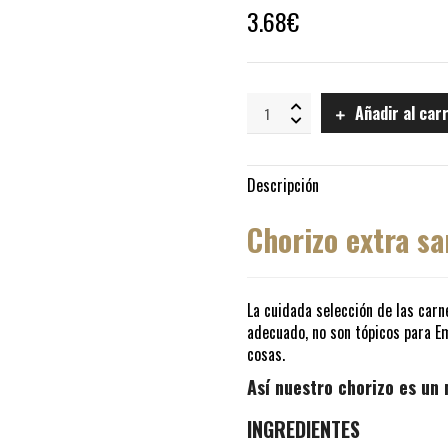
3.68
€
Chorizo
Añadir al car
Riojano
Extra
Sarta
Muy
Descripción
Picante
valientes
Chorizo extra sa
producto
sin
gluten
quantity
La cuidada selección de las carn
adecuado, no son tópicos para Em
cosas.
Así nuestro chorizo es un
INGREDIENTES