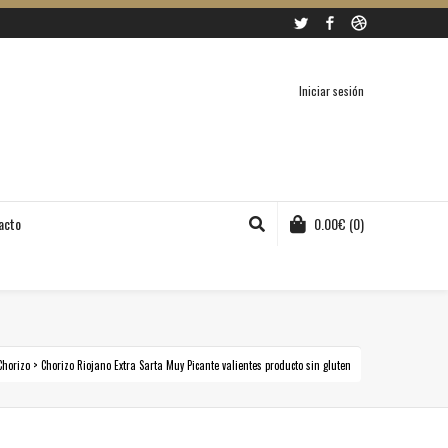
Twitter
Facebook
Dribbble
Iniciar sesión
acto
0.00
€
(0)
Chorizo
>
Chorizo Riojano Extra Sarta Muy Picante valientes producto sin gluten