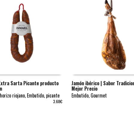
Extra Sarta Picante producto
Jamón ibérico | Sabor Tradicion
en
Mejor Precio
AL CARRITO
AÑADIR AL CARRITO
horizo riojano
,
Embutido
,
picante
Embutido
,
Gourmet
3.68
€