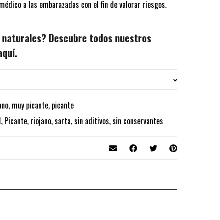
médico a las embarazadas con el fin de valorar riesgos.
 naturales?
Descubre todos nuestros
aquí
.
ano
,
muy picante
,
picante
0.260 kg
l
,
Picante
,
riojano
,
sarta
,
sin aditivos
,
sin conservantes
250 Gr.