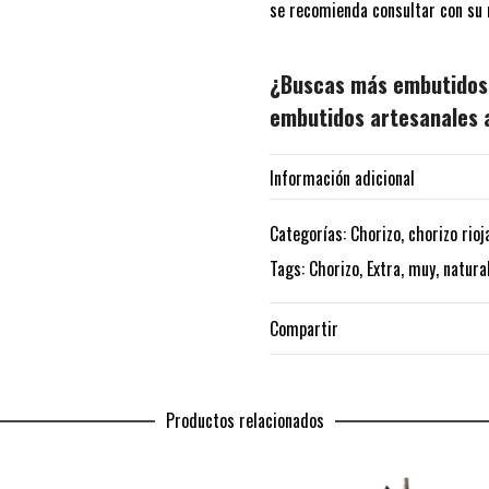
se recomienda consultar con su 
¿Buscas más embutidos
embutidos artesanales 
Información adicional
Peso
Categorías:
Chorizo
,
chorizo rioj
Tags:
Chorizo
,
Extra
,
muy
,
natura
peso
Compartir
Productos relacionados