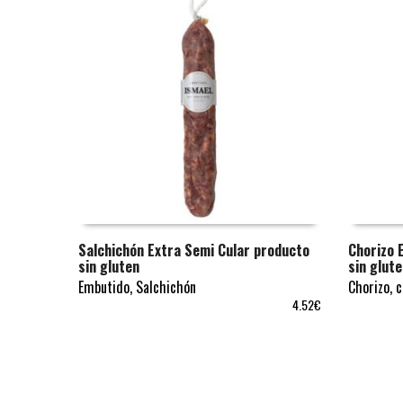
Salchichón Extra Semi Cular producto
Chorizo 
sin gluten
sin glut
AÑADIR AL CARRITO
AÑADIR 
Embutido
,
Salchichón
Chorizo
,
c
4.52
€