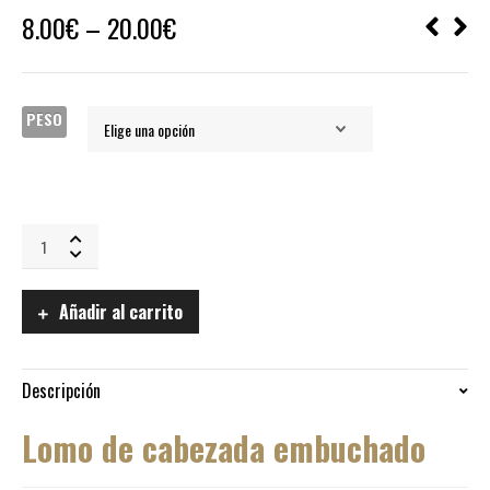
8.00
€
–
20.00
€
PESO
Lomo
de
cabezada
producto
Añadir al carrito
sin
gluten
quantity
Descripción
Lomo de cabezada embuchado