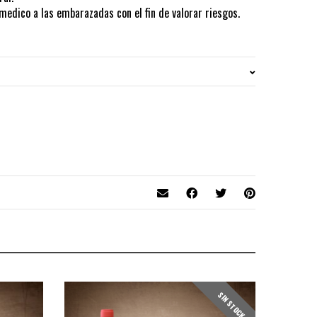
medico a las embarazadas con el fin de valorar riesgos.
ieza entera de 1.5 kg. aprox., 1/4 de pieza: 0.400 Kgs aprox.
SIN STOCK