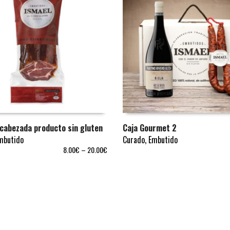
cabezada producto sin gluten
Caja Gourmet 2
mbutido
Curado
,
Embutido
ONAR OPCIONES
AÑADIR AL CARRITO
8.00
€
–
20.00
€