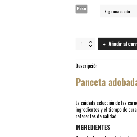
Peso
Panceta
Añadir al car
adobada
de
cerdo
producto
Descripción
sin
gluten
Panceta adobad
quantity
La cuidada selección de las carn
ingredientes y el tiempo de cur
referentes de calidad.
INGREDIENTES