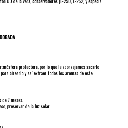
ntón DO de la vera, conservadores (E-250, E-252) y especia
ADOBADA
atmósfera protectora, por lo que le aconsejamos sacarlo
 para airearlo y así extraer todos los aromas de este
s de 7 meses.
co, preservar de la luz solar.
ral.