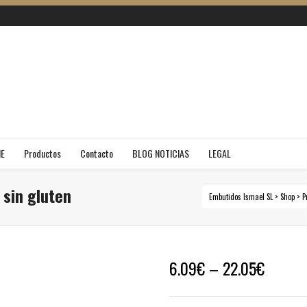
NE
Productos
Contacto
BLOG NOTICIAS
LEGAL
sin gluten
Embutidos Ismael SL
>
Shop
>
P
6.09
€
–
22.05
€