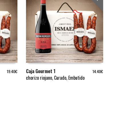
Caja Gourmet 1
19.40
€
14.40
€
chorizo riojano
,
Curado
,
Embutido
LEER MÁS