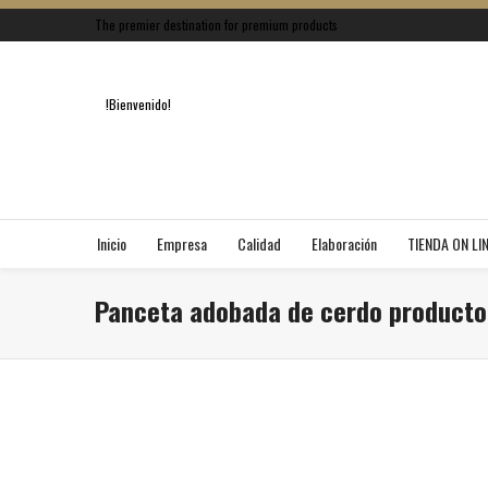
The premier destination for premium products
!Bienvenido!
Inicio
Empresa
Calidad
Elaboración
TIENDA ON LI
Panceta adobada de cerdo producto 