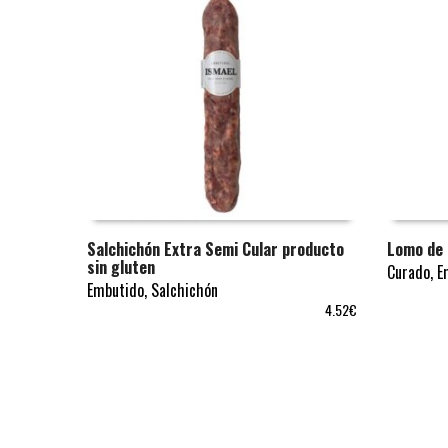
Salchichón Extra Semi Cular producto
Lomo de 
sin gluten
Curado
,
E
AÑADIR AL CARRITO
SELECCI
Embutido
,
Salchichón
4.52
€