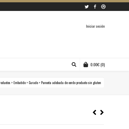
Twitter
Facebook
Dribbble
Iniciar sesión
0.00
€
(0)
roductos
>
Embutido
>
Curado
>
Panceta adobada de cerdo producto sin gluten