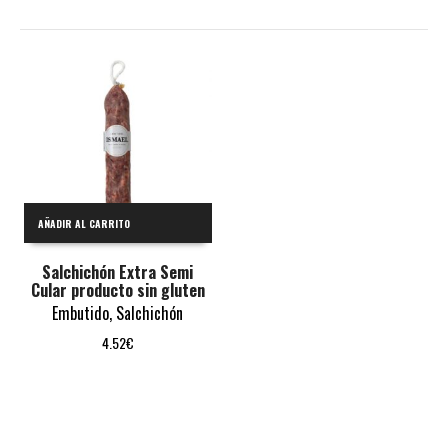
AÑADIR AL CARRITO
Salchichón Extra Semi
Cular producto sin gluten
Embutido
,
Salchichón
4.52
€