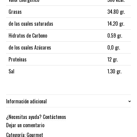
Grasas
34.80 gr.
de las cuales saturadas
14.20 gr.
Hidratos de Carbono
0.59 gr.
de los cuales Azúcares
0,0 gr.
Proteínas
12 gr.
Sal
1.30 gr.
Información adicional
Peso
¿Necesitas ayuda?
Contáctenos
75 kg
Dejar un comentario
Categoría:
Gourmet