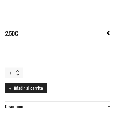
2.50
€
Paté
de
pato
al
Añadir al carrito
oporto
lata
quantity
Descripción