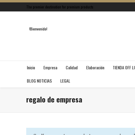
The premier destination for premium products
!Bienvenido!
Inicio
Empresa
Calidad
Elaboración
TIENDA OFF L
BLOG NOTICIAS
LEGAL
regalo de empresa