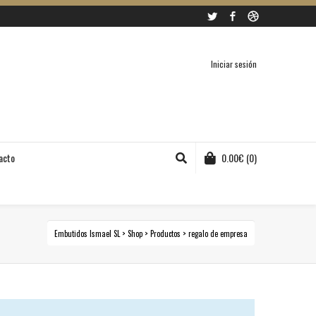
Twitter
Facebook
Dribbble
Iniciar sesión
acto
0.00
€
(0)
Embutidos Ismael SL
>
Shop
>
Productos
>
regalo de empresa