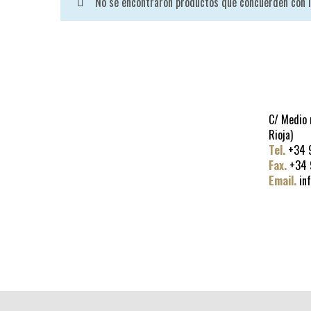
No se encontraron productos que concuerden con l
C/ Medio 
Rioja)
Tel.
+34 9
Fax.
+34 
Email.
in