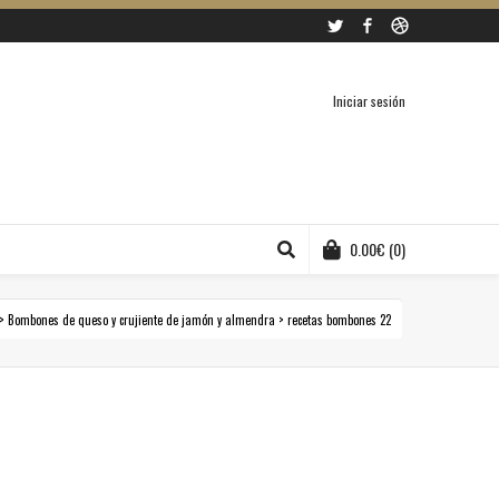
Twitter
Facebook
Dribbble
Iniciar sesión
0.00
€
(0)
>
Bombones de queso y crujiente de jamón y almendra
>
recetas bombones 22