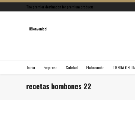
The premier destination for premium products
!Bienvenido!
Inicio
Empresa
Calidad
Elaboración
TIENDA ON LI
recetas bombones 22