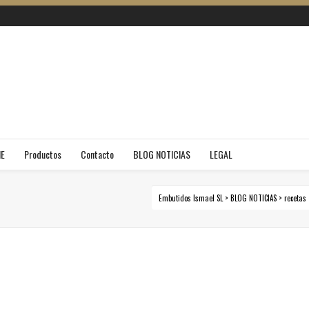
NE
Productos
Contacto
BLOG NOTICIAS
LEGAL
Embutidos Ismael SL
>
BLOG NOTICIAS
>
recetas