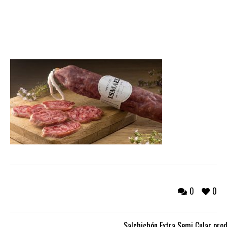
0
0
Salchichón Extra Semi Cular prod